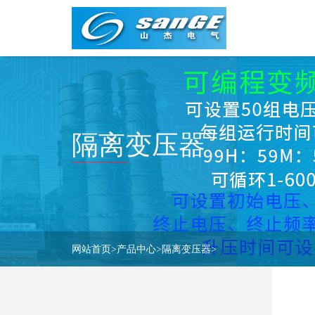
首
页
产
品
中
应
心
隔离变压器
用
领
技
域
术
资
关
讯
于
山
网站首页
>
产品中心
>
隔离变压器
>
联
杰
系
我
们